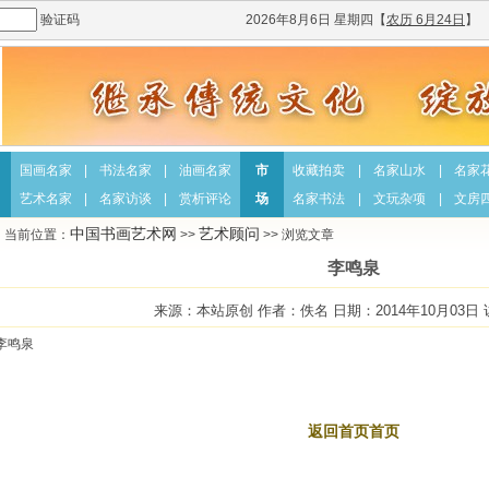
验证码
2026年8月6日 星期四
【
农历 6月24日
】
国画名家
|
书法名家
|
油画名家
市
收藏拍卖
|
名家山水
|
名家
艺术名家
|
名家访谈
|
赏析评论
场
名家书法
|
文玩杂项
|
文房
中国书画艺术网
艺术顾问
当前位置：
>>
>> 浏览文章
李鸣泉
来源：本站原创 作者：佚名 日期：2014年10月03日
李鸣泉
返回首页首页