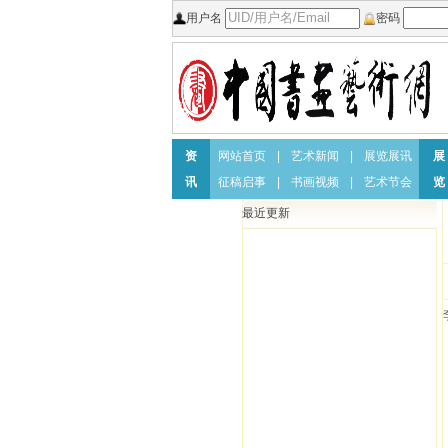
用户名
密码
资
网站首页
|
艺术新闻
|
展览展讯
展
讯
征稿启事
|
书画视频
|
艺术节会
览
最近更新