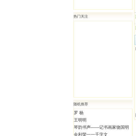
热门关注
随机推荐
罗 杨
王明明
琴韵书声——记书画家饶国明
金利荣一一千字文