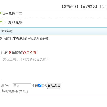
发表评论
告诉好友
打
【
】【
】【
陶洪君
上一篇:
张克鹏
下一篇:
发表评论
李鸣泉
以下是对
[
]
的评论,总共:
条评论
已有
0
条跟帖
(点击查看)
注册
用户名：
匿名
同时转播到我的微博