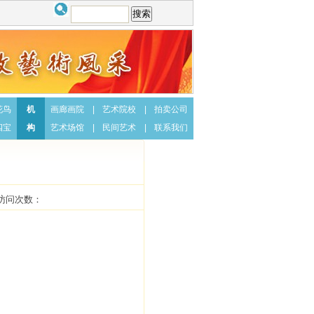
花鸟
机
画廊画院
|
艺术院校
|
拍卖公司
四宝
构
艺术场馆
|
民间艺术
|
联系我们
 访问次数：