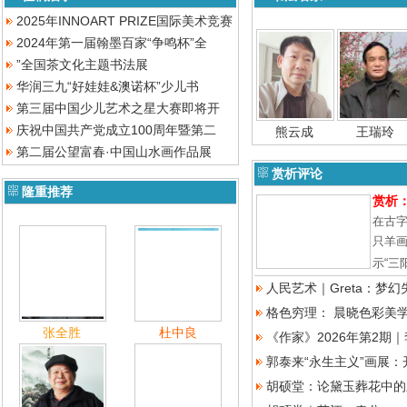
2025年INNOART PRIZE国际美术竞赛
2024年第一届翰墨百家“争鸣杯”全
”全国茶文化主题书法展
华润三九“好娃娃&澳诺杯”少儿书
第三届中国少儿艺术之星大赛即将开
庆祝中国共产党成立100周年暨第二
熊云成
王瑞玲
第二届公望富春·中国山水画作品展
赏析评论
隆重推荐
赏析
在古字
只羊画
示“三
人民艺术｜Greta：梦
格色穷理： 晨晓色彩美
张全胜
杜中良
《作家》2026年第2期
郭泰来“永生主义”画展
胡硕堂：论黛玉葬花中的