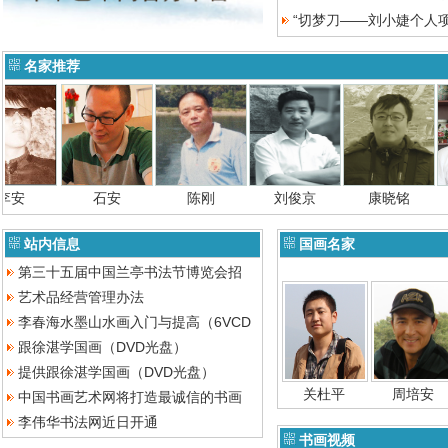
“切梦刀——刘小婕个人
名家推荐
石安
陈刚
刘俊京
康晓铭
王
站内信息
国画名家
第三十五届中国兰亭书法节博览会招
艺术品经营管理办法
李春海水墨山水画入门与提高（6VCD
跟徐湛学国画（DVD光盘）
提供跟徐湛学国画（DVD光盘）
关杜平
周培安
中国书画艺术网将打造最诚信的书画
李伟华书法网近日开通
书画视频