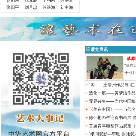
赵剑溪
张克鹏
李鸣泉
陶洪君
张四平
刘月忠
苏继海
初中海
展览展讯
“草原
“草原
于6月
“闲——王清州作品展”在
造化一痕——黄梦洁作品
无界共生——当代中国绘
《美在中国》——当代名
陈仕彬丙午迎春书画展 
首届青年雕塑作品展览（
“纸间双影—李旺 张驰双