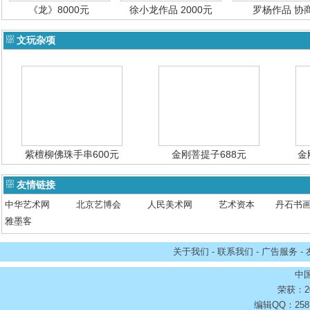
《龙》8000元
徐小龙作品 2000元
罗杨作品 协
文玩杂项
紫檀柳佛珠手串600元
金刚菩提子688元
金
友情链接
中华艺术网
北京艺博会
人民美术网
艺术资本
丹石书
雅墨客
关于我们 - 联系我们 - 广告服务 -
中
荣获：2
编辑QQ：2581