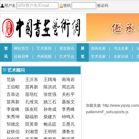
用户名
密码
验证码
资
网站首页
|
艺术新闻
|
展览展讯
展
国画名家
|
书法名家
|
讯
征稿启事
|
书画视频
|
艺术节会
览
艺术名家
|
名家访谈
|
艺术顾问
范扬
王沂东
王阔海
南海岩
王伯昭
苗再新
陈洪武
周志高
言恭达
苗培红
张世强
关杜平
苗再新
孔维克
姚三石
聂振文
加载失败: http://www.ysjvip.com/
李俊峰
陈友旺
孙奇成
李秀峰
pattern/mF_sohusports.js
朱秀坤
鄢福初
柴建方
钟鸣天
邹德忠
田英章
鲍岳廷
王墨凡
赵铁信
刘湘雪
王明明
潘鲁生