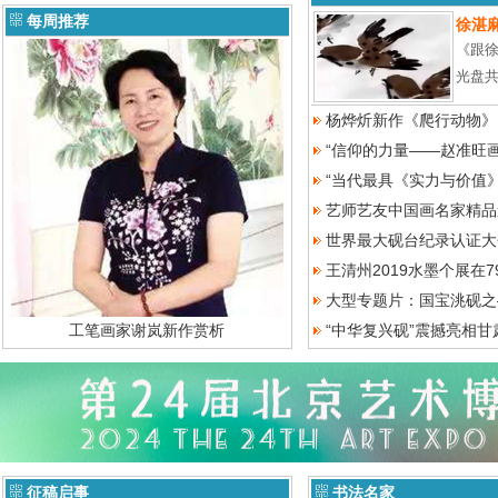
每周推荐
徐湛
《跟
光盘共
杨烨炘新作《爬行动物》
“信仰的力量——赵准旺
“当代最具《实力与价值
艺师艺友中国画名家精品
世界最大砚台纪录认证大
王清州2019水墨个展在
大型专题片：国宝洮砚之
工笔画家谢岚新作赏析
“中华复兴砚”震撼亮相甘
征稿启事
书法名家