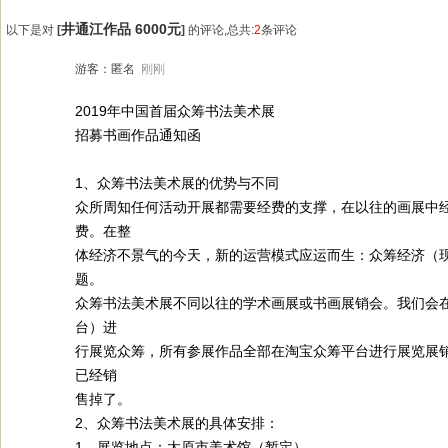
井通江作品 6000元
以下是对
[
]
的评论,总共:
2
条评论
游客：匿名
刚刚
2019年中国首届众筹书法美术展
招募书画作品通知函
1、众筹书法美术展的优势与不同
众所周知任何活动开展都需要经费的支撑，在以往的画展中
费。在整
体经济不景气的今天，新的运营模式应运而生：众筹经济（现
题。
众筹书法美术展不同以往的学术画展或书画展销会。我们会
台）进
行展览众筹，所有参展作品全部在淘宝众筹平台进行展览展
已经销
售掉了。
2、众筹书法美术展的具体安排：
1、展览地点：太原市美术馆（暂定）