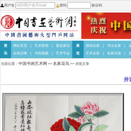
用户名
密码
验证码
资
网站首页
|
艺术新闻
|
展览展讯
展
国画名家
|
书法名家
|
讯
征稿启事
|
书画视频
|
艺术节会
览
艺术名家
|
名家访谈
|
中国书画艺术网
名家花鸟
当前位置：
>>
>> 浏览文章
井