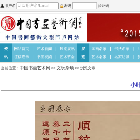
用户名
密码
验证码
资
网站首页
|
艺术新闻
|
展览展讯
展
国画名家
|
书法名家
|
讯
征稿启示
|
书画视频
|
艺术节会
览
艺术名家
|
名家访谈
|
中国书画艺术网
文玩杂项
当前位置：
>>
>> 浏览文章
小叶